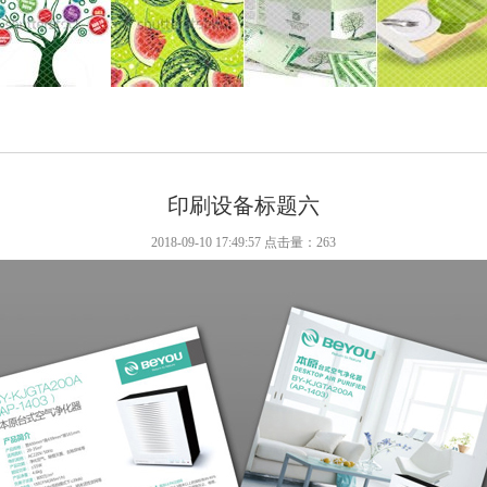
印刷设备标题六
2018-09-10 17:49:57 点击量：
263