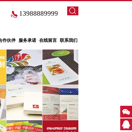
13988889999
合作伙伴
服务承诺
在线留言
联系我们