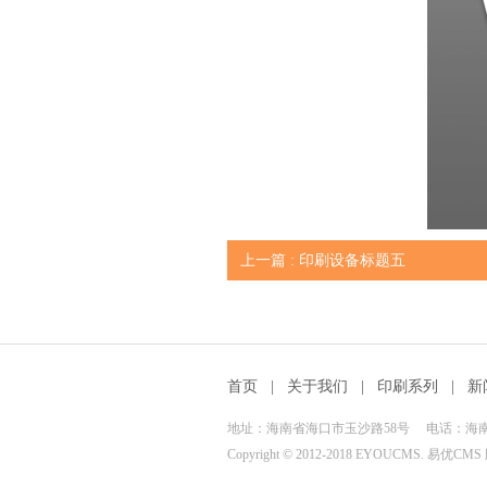
上一篇 : 印刷设备标题五
首页
|
关于我们
|
印刷系列
|
新
地址：海南省海口市玉沙路58号
电话：海南
Copyright © 2012-2018 EYOUCMS. 易优C